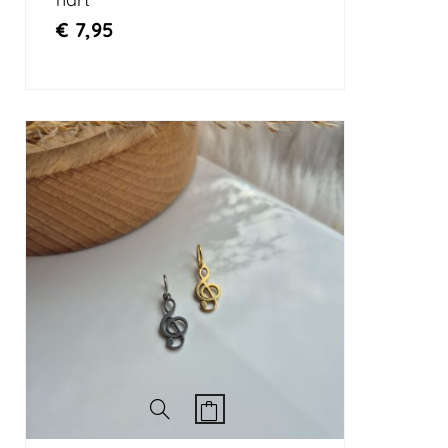
€
7,95