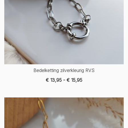
Bedelketting zilverkleurig RVS
Prijsklasse:
€
13,95
-
€
15,95
€ 13,95
tot
€ 15,95