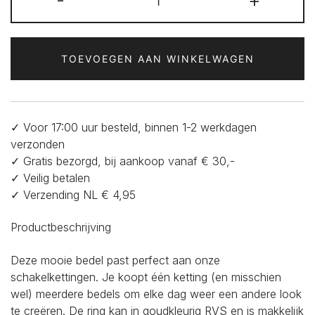
-
+
met
rvs
hartje
en
TOEVOEGEN AAN WINKELWAGEN
ribbelrand
aantal
✓ Voor 17:00 uur besteld, binnen 1-2 werkdagen
verzonden
✓ Gratis bezorgd, bij aankoop vanaf € 30,-
✓ Veilig betalen
✓ Verzending NL € 4,95
Productbeschrijving
Deze mooie bedel past perfect aan onze
schakelkettingen. Je koopt één ketting (en misschien
wel) meerdere bedels om elke dag weer een andere look
te creëren. De ring kan in goudkleurig RVS en is makkelijk