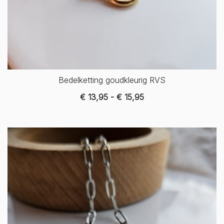
Bedelketting goudkleurig RVS
Prijsklasse:
€
13,95
-
€
15,95
€ 13,95
tot
€ 15,95