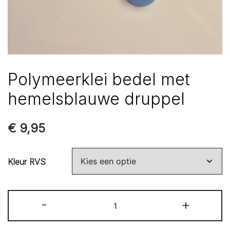
Polymeerklei bedel met
hemelsblauwe druppel
€
9,95
Kleur RVS
Polymeerklei
-
+
bedel
met