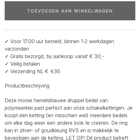
hemelsblauwe
druppel
TOEVOEGEN AAN WINKELWAGEN
aantal
✓ Voor 17:00 uur besteld, binnen 1-2 werkdagen
verzonden
✓ Gratis bezorgd, bij aankoop vanaf € 30,-
✓ Veilig betalen
✓ Verzending NL € 4,95
Productbeschrijving
Deze mooie hemelsblauwe druppel bedel van
polymeerklei past perfect aan onze schakelkettingen. Je
koopt één ketting (en misschien wel) meerdere bedels
om elke dag weer een andere look te creëren. De ring
kan in zilver- of goudkleurig RVS en is makkelijk te
bevestigen aan de ketting. LET OP! Dit product betreft