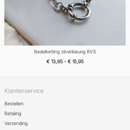
Bedelketting zilverkleurig RVS
Prijsklasse:
€
13,95
-
€
15,95
€ 13,95
tot
€ 15,95
Klantenservice
Bestellen
Betaling
Verzending