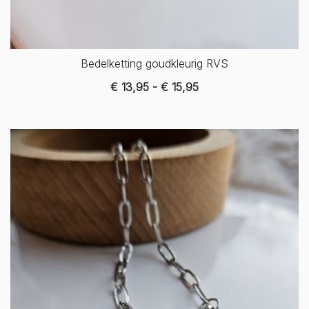
Bedelketting goudkleurig RVS
Prijsklasse:
€
13,95
-
€
15,95
€ 13,95
tot
€ 15,95