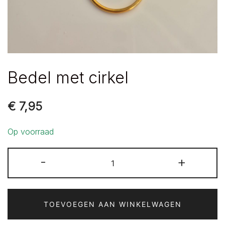
Bedel met cirkel
€
7,95
Op voorraad
Bedel
-
+
met
cirkel
aantal
TOEVOEGEN AAN WINKELWAGEN