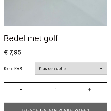
Bedel met golf
€
7,95
Kleur RVS
Bedel
-
+
met
golf
aantal
TOEVOEGEN AAN WINKELWAGEN