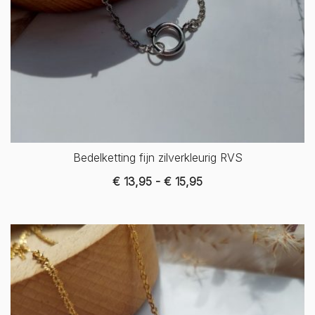
Bedelketting fijn zilverkleurig RVS
Prijsklasse:
€
13,95
-
€
15,95
€ 13,95
tot
€ 15,95