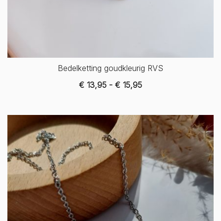
Bedelketting goudkleurig RVS
Prijsklasse:
€
13,95
-
€
15,95
€ 13,95
tot
€ 15,95