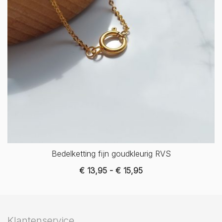
Bedelketting fijn goudkleurig RVS
Prijsklasse:
€
13,95
-
€
15,95
€ 13,95
tot
€ 15,95
Klantenservice