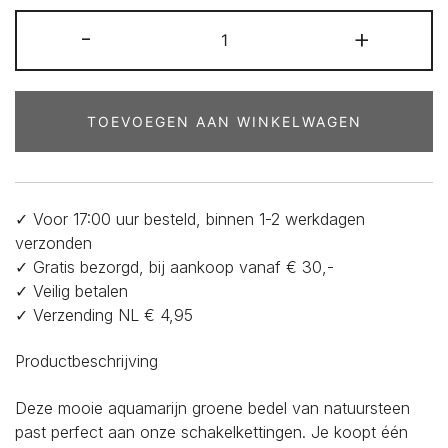
Bedel
-
+
van
natuursteen
aventurijn
groen
TOEVOEGEN AAN WINKELWAGEN
aantal
✓ Voor 17:00 uur besteld, binnen 1-2 werkdagen
verzonden
✓ Gratis bezorgd, bij aankoop vanaf € 30,-
✓ Veilig betalen
✓ Verzending NL € 4,95
Productbeschrijving
Deze mooie aquamarijn groene bedel van natuursteen
past perfect aan onze schakelkettingen. Je koopt één