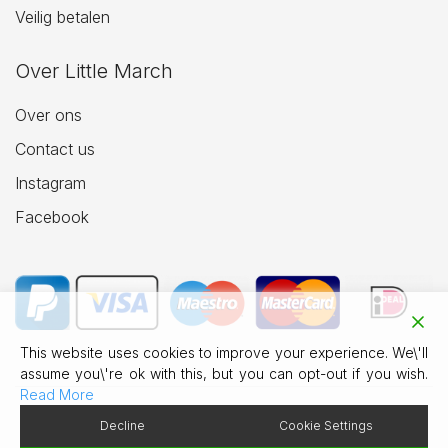
Veilig betalen
Over Little March
Over ons
Contact us
Instagram
Facebook
This website uses cookies to improve your experience. We\'ll
assume you\'re ok with this, but you can opt-out if you wish.
Read More
Decline
Cookie Settings
© 2026 Little March Jewellery.