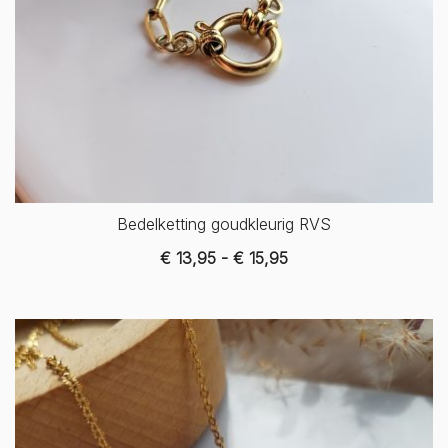
Bedelketting goudkleurig RVS
Prijsklasse:
€
13,95
-
€
15,95
€ 13,95
tot
€ 15,95