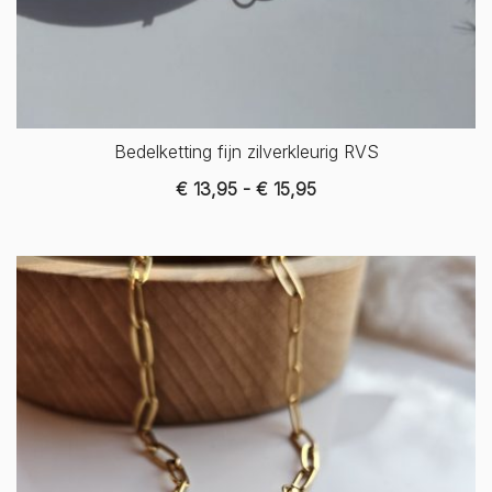
Bedelketting fijn zilverkleurig RVS
Prijsklasse:
€
13,95
-
€
15,95
€ 13,95
tot
€ 15,95