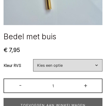
Bedel met buis
€
7,95
Kleur RVS
Bedel
-
+
met
buis
aantal
TOEVOEGEN AAN WINKELWAGEN