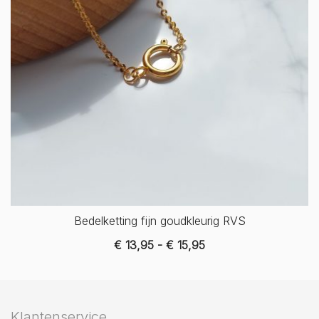
Bedelketting fijn goudkleurig RVS
Prijsklasse:
€
13,95
-
€
15,95
€ 13,95
tot
€ 15,95
Klantenservice