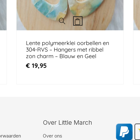
Lente polymeerklei oorbellen en
304-RVS – Hangers met ribbel
zon charm – Blauw en Geel
€
19,95
Over Little March
orwaarden
Over ons