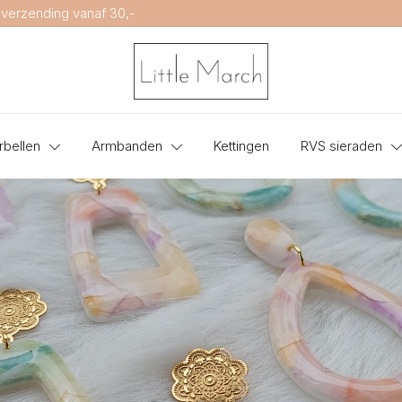
 verzending vanaf 30,-
Little March Jewellery
rbellen
Armbanden
Kettingen
RVS sieraden