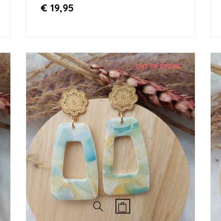
€
19,95
OUT OF STOCK