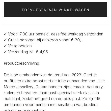
en
Bruin
TOEVOEGEN AAN WINKELWAGEN
aantal
✓ Voor 17:00 uur besteld, dezelfde werkdag verzonden
✓ Gratis bezorgd, bij aankoop vanaf € 30,-
✓ Veilig betalen
✓ Verzending NL € 4,95
Productbeschrijving
De tube armbanden zijn de trend van 2023! Geef je
outfit een extra boost met de tube armbanden van Little
March Jewellery. De armbanden zijn gemaakt van acryl
kralen en bevatten daarnaast speciaal sterk elastisch
materiaal, zodat het goed om de pols past. Zo zijn de
armbanden voor mensen met smalle en wat bredere
polsen mooi draagbaar.