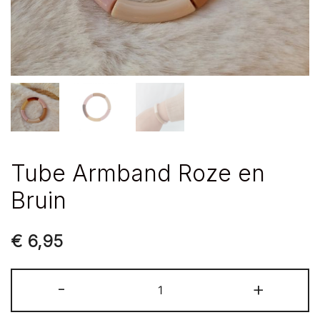
Tube Armband Roze en
Bruin
€
6,95
Tube
-
+
Armband
Roze