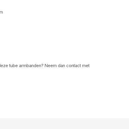
cm
er deze tube armbanden? Neem dan
contact
met