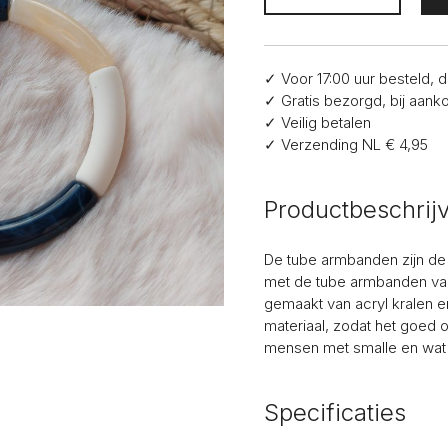
Blauw
en
Wit
aantal
✓ Voor 17:00 uur besteld,
✓ Gratis bezorgd, bij aank
✓ Veilig betalen
✓ Verzending NL € 4,95
Productbeschrij
De tube armbanden zijn de 
met de tube armbanden van
gemaakt van acryl kralen e
materiaal, zodat het goed 
mensen met smalle en wat 
Specificaties