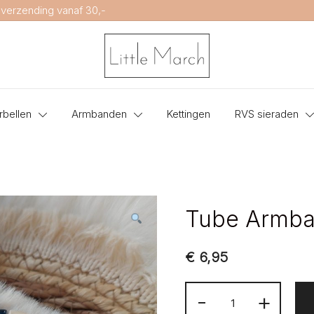
 verzending vanaf 30,-
Little March Jewellery
rbellen
Armbanden
Kettingen
RVS sieraden
Tube Armba
€
6,95
Tube
-
+
Armband