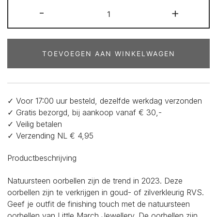
Natuursteen
-
+
oorbellen
-
304-
RVS
TOEVOEGEN AAN WINKELWAGEN
creool
met
Natuursteen
-
✓ Voor 17:00 uur besteld, dezelfde werkdag verzonden
Marmer
✓ Gratis bezorgd, bij aankoop vanaf € 30,-
wit
✓ Veilig betalen
in
✓ Verzending NL € 4,95
balkvorm
aantal
Productbeschrijving
Natuursteen oorbellen zijn de trend in 2023. Deze
oorbellen zijn te verkrijgen in goud- of zilverkleurig RVS.
Geef je outfit de finishing touch met de natuursteen
oorbellen van Little March Jewellery. De oorbellen zijn