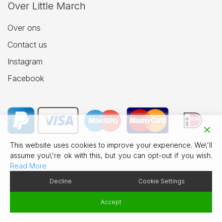
Over Little March
Over ons
Contact us
Instagram
Facebook
This website uses cookies to improve your experience. We\'ll
assume you\'re ok with this, but you can opt-out if you wish.
Read More
Decline
Cookie Settings
© 2026 Little March Jewellery.
Accept