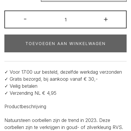
Natuursteen
-
+
oorbellen
-
304-
RVS
TOEVOEGEN AAN WINKELWAGEN
creool
met
Natuursteen
-
✓ Voor 17:00 uur besteld, dezelfde werkdag verzonden
Licht
✓ Gratis bezorgd, bij aankoop vanaf € 30,-
turquoise
✓ Veilig betalen
blauw
✓ Verzending NL € 4,95
in
cilindervorm
Productbeschrijving
aantal
Natuursteen oorbellen zijn de trend in 2023. Deze
oorbellen zijn te verkrijgen in goud- of zilverkleurig RVS.