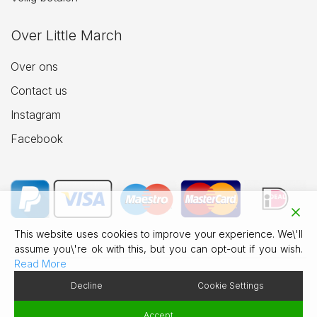
Over Little March
Over ons
Contact us
Instagram
Facebook
This website uses cookies to improve your experience. We\'ll
assume you\'re ok with this, but you can opt-out if you wish.
Read More
Decline
Cookie Settings
© 2026 Little March Jewellery.
Accept