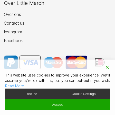
Over Little March
Over ons
Contact us
Instagram
Facebook
This website uses cookies to improve your experience. We\'ll
assume you\'re ok with this, but you can opt-out if you wish.
Read More
Decline
Cookie Settings
© 2026 Little March Jewellery.
Accept