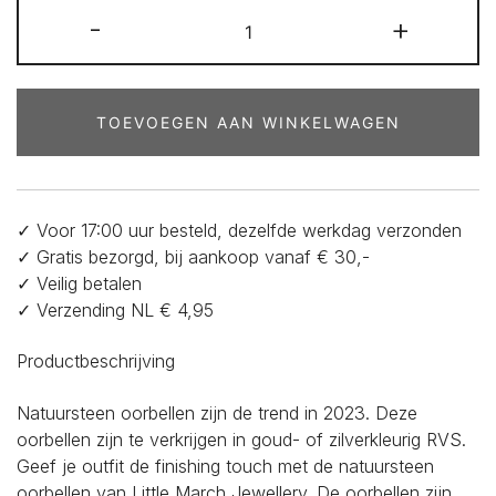
Natuursteen
-
+
oorbellen
-
304-
RVS
TOEVOEGEN AAN WINKELWAGEN
creool
met
Natuursteen
-
✓ Voor 17:00 uur besteld, dezelfde werkdag verzonden
Camouflage
✓ Gratis bezorgd, bij aankoop vanaf € 30,-
groen
✓ Veilig betalen
in
✓ Verzending NL € 4,95
cilindervorm
aantal
Productbeschrijving
Natuursteen oorbellen zijn de trend in 2023. Deze
oorbellen zijn te verkrijgen in goud- of zilverkleurig RVS.
Geef je outfit de finishing touch met de natuursteen
oorbellen van Little March Jewellery. De oorbellen zijn