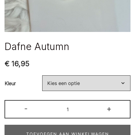
Dafne Autumn
€
16,95
Kleur
Dafne
-
+
Autumn
aantal
TOEVOEGEN AAN WINKELWAGEN